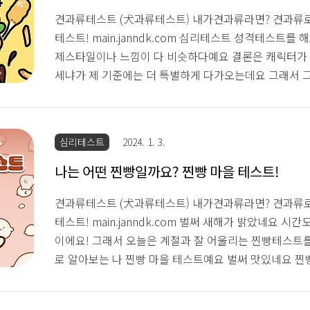
견과류테스트 (犬과류테스트) 내가견과류라면? 견과류
테스트! main.janndk.com 심리테스트 성격테스트를
제스타일이나 느낌이 다 비슷하다예요 결론은 캐릭터가
세냐가 제 기준에는 더 특별하게 다가오는데요 그래서 
스트들이 더 귀엽더라고요 그래서 오늘 아침부터 가져온
아보는 MBTI 테스트 익스트림 햄 BTI입니다 버거 관
에 추천해 주는 버거도 눈여겨볼만함! 익스트림 햄BTI 햄
심리테스트
2024. 1. 3.
는? poomang.com 익스트림 햄 BTI는 햄버거와 관련
미니심리테스트다 보니 가볍고 간단하게 해 보기 좋습니
나는 어떤 찐빵일까요? 찐빵 마을 테스트!
물어보는 거 ..
견과류테스트 (犬과류테스트) 내가견과류라면? 견과류
테스트! main.janndk.com 벌써 새해가 밝았네요 시
이에요! 그래서 오늘은 계절과 잘 어울리는 찐빵테스트
로 알아보는 나 찐빵 마을 테스트예요 벌써 맛있네요 찐
떤 찐빵일까? poomang.com 테스트 문항은 총 12
상태에서 벌어지는 상황문답입니다 벌써 말이 안 되는 