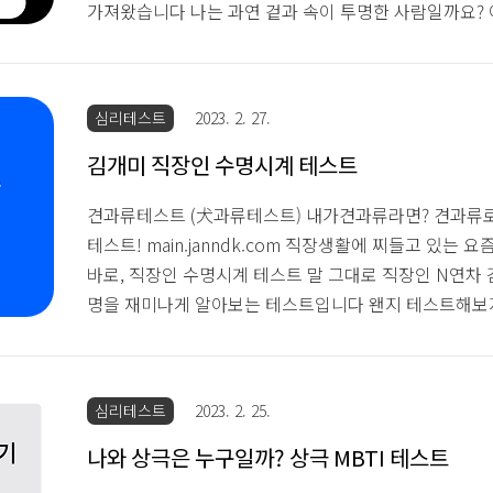
가져왔습니다 나는 과연 겉과 속이 투명한 사람일까요? 
스트 [이모티콘으로 보는 나는?]내 감정..내 마음..은 
속이 투명한 사람일까?지금 바로 테스트로 확인해보세요! w
감정티콘테스트는 상황에 대한 두 가지 답변 택으로 구
심리테스트
2023. 2. 27.
악위주의 문항들 감정티콘이라는 이름에 걸맞게 질문문
콘이 하나씩 생겨나는 거도 볼만한 요소네요 두둥 잰드
김개미 직장인 수명시계 테스트
콘 겉으로는 무덤덤하..
견과류테스트 (犬과류테스트) 내가견과류라면? 견과류
테스트! main.janndk.com 직장생활에 찌들고 있는 
바로, 직장인 수명시계 테스트 말 그대로 직장인 N연차
명을 재미나게 알아보는 테스트입니다 왠지 테스트해보
명은 잘 알거같지만 테스트 진행해볼게요~! 테스트 문항
이다 보니 건강과 관련된 질문들이 대다수였고 질문이 
없어지는 느낌을 받았어요 ㅋㅋㅋㅋㅋㅋㅋㅋㅋㅋㅋㅋ 
심리테스트
2023. 2. 25.
아실 겁니다 잰드케이의 결과는 바로 기대수명 5년 아직
다고 해요 무기력해지는 일상에 쳐지는 나 자극적인 음
나와 상극은 누구일까? 상극 MBTI 테스트
한다는 말은 참 쉬운데 실천하..