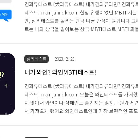
견과류테스트 (犬과류테스트) 내가견과류라면? 견과류
테스트! main.janndk.com 한창 유행이었던 MBTI
만, 심리테스트를 올리는 만큼 나름 관심이 많답니다 그
트는 나와 상극을 알아보는 상극 MBTI테스트 MBTI 
맞는 유형과 안 맞는 유형을 아시겠죠 테스트는 총 12
향외향 감성이성적 뭔가 떠오르는 문항들이더라고요 심
와 상극은 ENTJ 저는 평소에 INFJ / INTJ가 나온답
심리테스트
2023. 2. 23.
끝나 결정에 의문이 들고 직설적인 화법과 정 없고 냉정
고 생각한대요 그런 거 같기도 하고 상극테스트이지만
내가 와인? 와인MBTI테스트!
MBTI가 생각하는 저..
견과류테스트 (犬과류테스트) 내가견과류라면? 견과류
테스트! main.janndk.com 오늘은 와인테스트를 가
지 않아서 와인이나 샴페인도 즐기지는 않지만 뭔가 세련
서 가져오게 됐어요 와인테스트인데 가장 보편적인 포
지 포도가 된 나를 주제로 테스트는 이루어져 있어요 총
인데 뭔가 좀 귀엽달까요 잰드케이의 결과는 진득한 매력
실 와인에 무지해서 어떤 와인인지도 잘 모르겠네요ㅠ