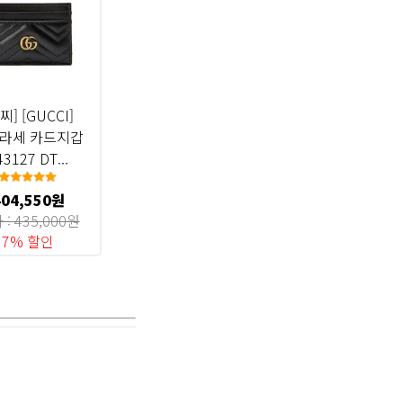
찌] [GUCCI]
라세 카드지갑
43127 DT...
404,550원
 : 435,000원
7% 할인