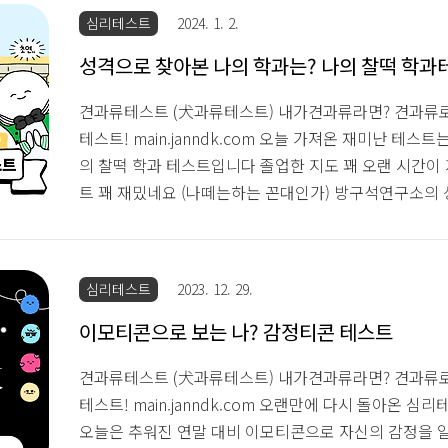
릭터나 상황이 귀엽네요 뭔가 이런 테스트도 많이 하다 
심리테스트
2024. 1. 2.
황과 답이 많은 거 같아요 묘하게 F와 T / N와 S를 나누
드케이의 결과는 찐빵 쪄지는 중... '솜사탕 나눠먹자고 해볼
성격으로 찾아본 나의 학과는? 나의 찰떡 학과
빵 ..
견과류테스트 (犬과류테스트) 내가견과류라면? 견과류
테스트! main.janndk.com 오늘 가져온 재미난 테스
의 찰떡 학과 테스트입니다 졸업한 지도 꽤 오랜 시간이
트 꽤 재밌네요 (나떼는하는 꼰대인가) 방구석연구소의
테스트는 대학생활에서 벌어지는 상황에 대한 문답이고
고 짧은 편이라 쉽게 해 보기 좋아요 잰드케이의 결과는
공격은 방어" 흐릿한 존재감이지만 어디에든 존재하고 
심리테스트
2023. 12. 29.
게 진정시켜 주는 신비한 기술능력 친구의 친구역할이라
선호하고 예측하고 확실하게 대처하는 걸 좋아한다네요
이모티콘으로 보는 나? 감정티콘 테스트
만 추천합니당 밥비티아이 (밥BT..
견과류테스트 (犬과류테스트) 내가견과류라면? 견과류
테스트! main.janndk.com 오랜만에 다시 돌아온 
오늘은 추워진 연말 대비 이모티콘으로 자신의 감정을 