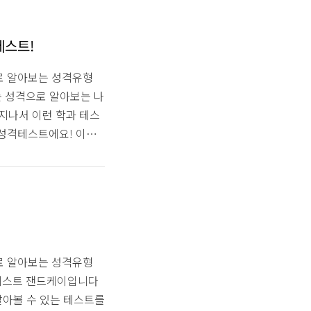
보니 비슷한 느낌의 상
는 듯한? 그렇게 나온 잰
까...?' 솜사탕맛 찐
테스트!
로 알아보는 성격유형
트는 성격으로 알아보는 나
 지나서 이런 학과 테스
 성격테스트에요! 이번
 테스트 자체가 간단하
 철벽건축학과 "최선의
화나 있는 친구를 빠르
네요 주로 혼자 있는 걸
 잘 맞는지는 애매하지
로 알아보는 성격유형
심리테스트 잰드케이입니다
알아볼 수 있는 테스트를