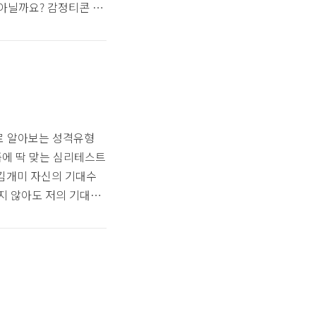
아닐까요? 감정티콘 테
어떤 표정일까?나는 겉과
ww.metavv.com
성되어 있습니다 성향 파
항에 따라 위에 이모티
케이의 결과는 흠냐뤼티
로 알아보는 성격유형
요즘에 딱 맞는 심리테스트
 김개미 자신의 기대수
지 않아도 저의 기대수
은 총 10개 수명테스트
끝으로 갈수록 제 수명도
무슨 느낌인지 해보시면
 되돌리기에 늦지 않았
식을 줄이고 운동을 해야