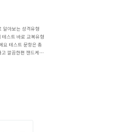
술자리에서의 나의 모습
 좋아하는 주제가 생기면
로 알아보는 성격유형
억의 테스트 바로 교복유형
에요 테스트 문항은 총
하고 깔끔한편 잰드케이
 편한 게 최고~ 파자마
리는타입 흠 저랑 완전
나요?테스트 해보세요
는 성격유형 테스트!
패션은 poomang.com