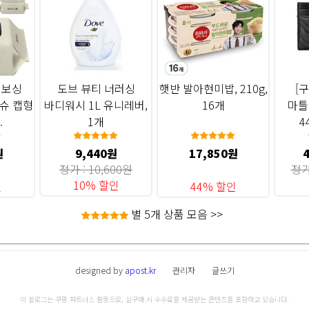
엠보싱
도브 뷰티 너러싱
햇반 발아현미밥, 210g,
[구
슈 캡형
바디워시 1L 유니레버,
16개
마틀
.
1개
4
원
9,440원
17,850원
정가 : 10,600원
정가
10% 할인
인
44% 할인
별 5개 상품 모음 >>
designed by
apost.kr
관리자
글쓰기
이 블로그는 쿠팡 파트너스 활동으로, 실구매 시 수수료를 제공받는 콘텐츠를 포함하고 있습니다.