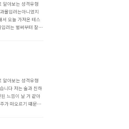
로 알아보는 성격유형
 저는 과몰입러는아니였지
래서 오늘 가져온 테스
과몰입러는 벌써부터 잘
개로 구성 엠비티아이 내
플하기도 함 잰드케이
니다 모든 결정이 순식간에
한 마인드가 안 맞는다
 역지사지처럼 상극의
로 알아보는 성격유형
져왔습니다 저는 술과 친하
된 느낌이 날 거 같아
도주가 떠오르기 떄문인
 12개 문항 와인테스트
이 넘치는 진판델! 사
ㅠ 네이버에는 수수께끼