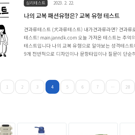
심리테스트
2023. 2. 22.
포도라고도 하고 테스트 결과는 와인테스트이다 보니 
에 대한 설명이 나와요 내가 주도하는 술자리는 피하고
나의 교복 패션유형은? 교복 유형 테스트
신나지만 급격히 피곤해서 집에 빨리 ..
견과류테스트 (犬과류테스트) 내가견과류라면? 견과류
테스트! main.janndk.com 오늘 가져온 테스트는 추
테스트입니다 나의 교복 유형으로 알아보는 성격테스트
9개 전반적으로 디자인이나 문항타입이나 질문이 단순
의 결과는 위에는 생활복, 밑에는체육복 반바지 어디서든
형 순딩말랑귀요미 유형 거절을 안하고 둥글둥글 잘어울
반대같은데요ㅋㅋㅋㅋㅋㅋ 여러분은 결과가 잘 맞으시
~~ 밥비티아이 (밥BTI) 내가 밥이라면? 밥으로 알아보
1
2
3
4
5
6
7
···
28
main.janndk.com 교복 유형 테스트 그 시절, 내 교복 