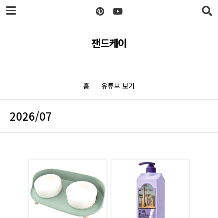
본문 바로가기
잰드케이
홈
유튜브 보기
2026/07