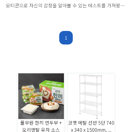
모티콘으로 자신의 감정을 알아볼 수 있는 테스트를 가져왔습
니다 나는 과연 겉과 속이 투명한 사람일까요? 아닐까요? 감정
티콘 테스트 [이모티콘으로 보는 나는?]내 감정..내 마음..은 어
떤 표정일까?나는 겉과 속이 투명한 사람일까?지금 바로 테스
트로 확인해보세요! www.metavv.com 감정티콘테스트는 상
1
황에 대한 두 가지 답변 택으로 구성되어 있습니다 성향 파악
위주의 문항들 감정티콘이라는 이름에 걸맞게 질문문항에 따
라 위에 이모티콘이 하나씩 생겨나는 거도 볼만한 요소네요 두
둥 잰드케이의 결과는 흠냐뤼티콘 겉으로는 무덤덤하..
토
2
풀무원 한끼 연두부 +
코멧 메탈 선반 5단 740
9
오리엔탈 유자 소스
x 340 x 1500mm, ...