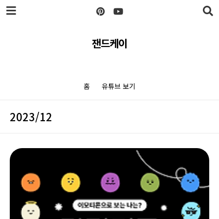
본문 바로가기
잰드케이
홈
유튜브 보기
2023/12