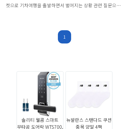
켓으로 기차여행을 출발하면서 벌어지는 상황 관련 질문으로
구성 총 12가지 문항에 양자택일 질문들이에요 이번 테스트는
뭔가 쓸쓸함이 느껴지는 기분이었어요 좀 잔잔하기도 하고요
그리고 테스트에 모두 답하고 나면 당신의 기차여행은 어땠는
지 소울이 된 당신의 모습을 보여줍니다 잰드케이는 "조용한
1
게 최고!" 고요한 책방 속 AI로봇 소울 첫째도 효율 둘째도 효
율 일명 효율파 MBTI라는 이름이 붙은 거 치고 생각보다 성격
에 관한 설명이 확 끌리는 게 없네요 소울BTI [소울이 된 나의
모습은?]소울이 된 나는, 어떤 모습으로 어..
토
3
솔리티 웰콤 스마트
뉴발란스 스탠다드 쿠션
10
무타공 도어락 WTS700,
중목 양말 4팩