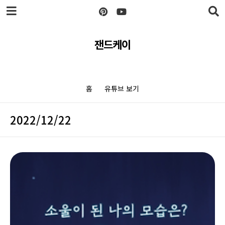
본문 바로가기
잰드케이
홈
유튜브 보기
2022/12/22