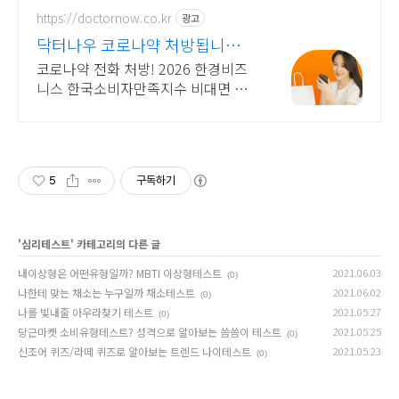
https://doctornow.co.kr
광고
닥터나우 코로나약 처방됩니다
365일 24시간 진료가능
코로나약 전화 처방! 2026 한경비즈
니스 한국소비자만족지수 비대면 진
료 앱 1위
5
구독하기
'
심리테스트
' 카테고리의 다른 글
내이상형은 어떤유형일까? MBTI 이상형테스트
2021.06.03
(0)
나한테 맞는 채소는 누구일까 채소테스트
2021.06.02
(0)
나를 빛내줄 아우라찾기 테스트
2021.05.27
(0)
당근마켓 소비유형테스트? 성격으로 알아보는 씀씀이 테스트
2021.05.25
(0)
신조어 퀴즈/라떼 퀴즈로 알아보는 트렌드 나이테스트
2021.05.23
(0)