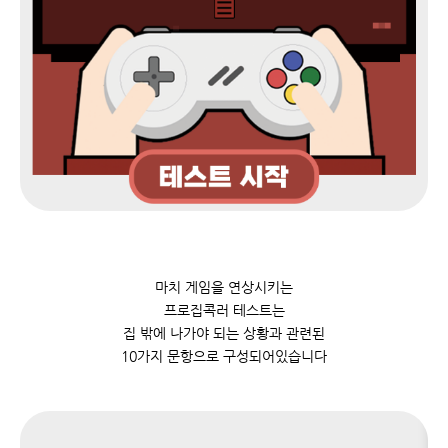
15
22
29
마치 게임을 연상시키는
프로집콕러 테스트는
집 밖에 나가야 되는 상황과 관련된
10가지 문항으로 구성되어있습니다