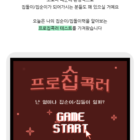
집돌이/집순이가 되어가시는 분들도 꽤 있으실 거예요
오늘은 나의 집순이/집돌이력을 알아보는
프로집콕러 테스트
를 가져왔습니다
토
1
8