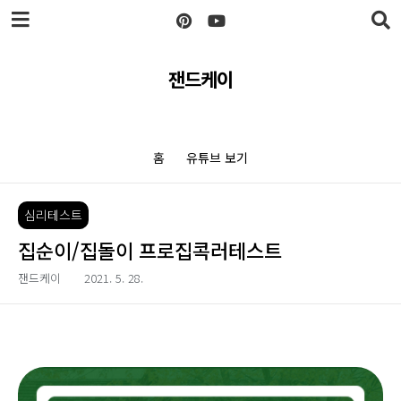
본문 바로가기
잰드케이
홈
유튜브 보기
심리테스트
집순이/집돌이 프로집콕러테스트
잰드케이
2021. 5. 28.