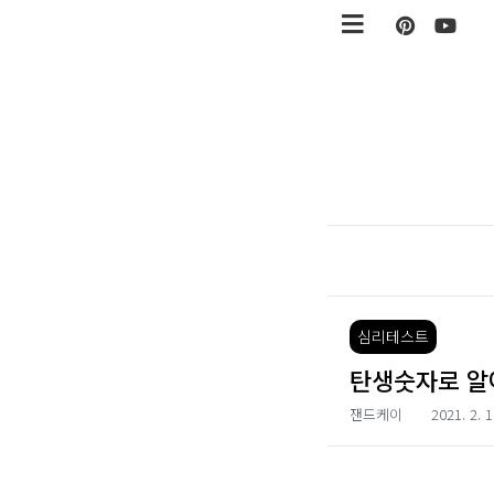
본문 바로가기
심리테스트
탄생숫자로 알
잰드케이
2021. 2. 1