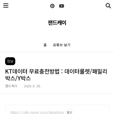
본문 바로가기
잰드케이
홈
유튜브 보기
정보
KT데이터 무료충전방법 : 데이터룰렛/패밀리
박스/Y박스
잰드케이
2020. 8. 26.
https://cafe.naver.com/gigashop
광고