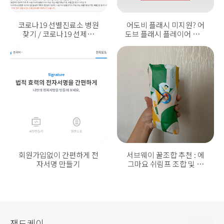
코로나19 선별진료소 병원
어도비 플래시 미지원? 어
찾기 / 코로나19 선제검
도브 플래시 플레이어 삭제
사?
권고!
회원가입없이 간편하게 전
서브웨이 꿀조합 추천 : 에
자서명 만들기
그마요 쉬림프 조합 및 다
이어트 조합
잰드케이