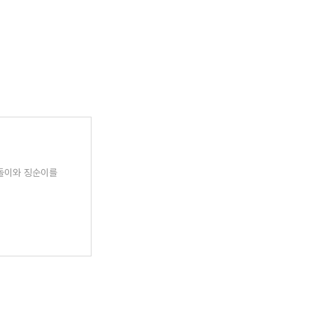
징돌이와 징순이를