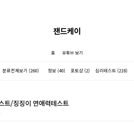
잰드케이
홈
유튜브 보기
분류전체보기
(260)
정보
(40)
포토샵
(2)
심리테스트
(218)
스트/징징이 연애력테스트
.