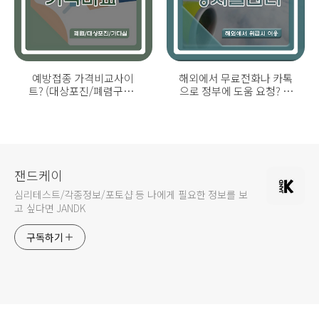
예방접종 가격비교사이
해외에서 무료전화나 카톡
트? (대상포진/폐렴구균/
으로 정부에 도움 요청? 외
가다실9/AB형간염 등)
교부 영사콜센터!
잰드케이
심리테스트/각종정보/포토샵 등 나에게 필요한 정보를 보
고 싶다면 JANDK
구독하기