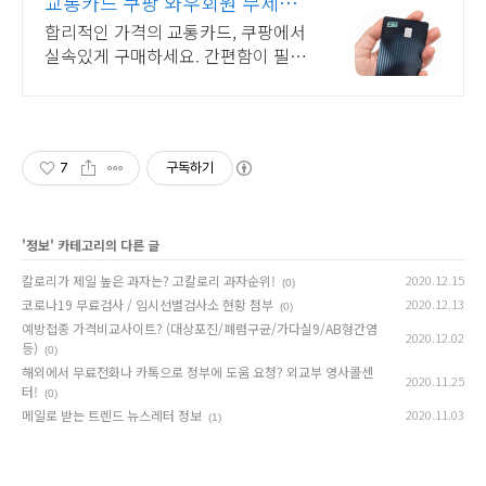
교통카드 쿠팡 와우회원 무제한
무료배송
합리적인 가격의 교통카드, 쿠팡에서
실속있게 구매하세요. 간편함이 필요
한 가정용품, 로켓배송으로 빠르게 받
아보세요.
7
구독하기
'
정보
' 카테고리의 다른 글
칼로리가 제일 높은 과자는? 고칼로리 과자순위!
2020.12.15
(0)
코로나19 무료검사 / 임시선별검사소 현황 첨부
2020.12.13
(0)
예방접종 가격비교사이트? (대상포진/폐렴구균/가다실9/AB형간염
2020.12.02
등)
(0)
해외에서 무료전화나 카톡으로 정부에 도움 요청? 외교부 영사콜센
2020.11.25
터!
(0)
메일로 받는 트렌드 뉴스레터 정보
2020.11.03
(1)