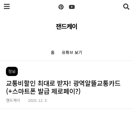
본문 바로가기
잰드케이
홈
유튜브 보기
정보
교통비할인 최대로 받자! 광역알뜰교통카드
(+스마트폰 발급 제로페이?)
잰드케이
2020. 12. 3.