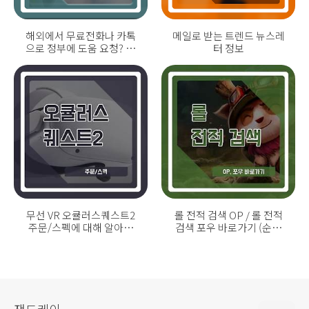
해외에서 무료전화나 카톡
메일로 받는 트렌드 뉴스레
으로 정부에 도움 요청? 외
터 정보
교부 영사콜센터!
무선 VR 오큘러스퀘스트2
롤 전적 검색 OP / 롤 전적
주문/스펙에 대해 알아보
검색 포우 바로가기 (순위
자!
챔피언/승률/픽률)
잰드케이