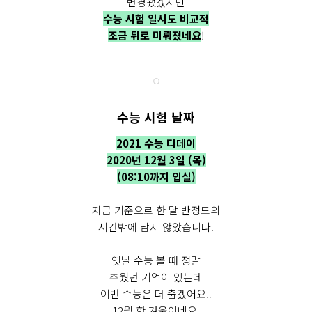
변경됐겠지만
수능 시험 일시도 비교적
조금 뒤로 미뤄졌네요
!
수능 시험 날짜
2021 수능 디데이
2020년 12월 3일 (목)
(08:10까지 입실)
지금 기준으로 한 달 반정도의
시간밖에 남지 않았습니다.
옛날 수능 볼 때 정말
추웠던 기억이 있는데
이번 수능은 더 춥겠어요..
12월 한 겨울이네요.