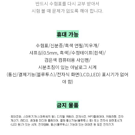
반드시 수험표를 다시 교부 받아서
시험 볼 때 문제가 없도록 해야 합니다.
휴대 가능
수험표/신분증/흑색 연필/지우개/
샤프심(0.5mm, 흑색)/수정테이프(흰색)/
검은색 컴퓨터용 사인펜/
시분초침이 있는 아날로그 시계
(통신/결제기능(블루투스)/전자식 화면(LCD,LED) 표시기가 없어
야 함)
금지 물품