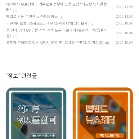
해외에서 무료전화나 카톡으로 정부에 도움 요청? 외교부 영사콜센
2020.11.25
터!
(0)
메일로 받는 트렌드 뉴스레터 정보
2020.11.03
(1)
무선 VR 오큘러스퀘스트2 주문/스펙에 대해 알아보자!
2020.10.09
(0)
롤 전적 검색 OP / 롤 전적 검색 포우 바로가기 (순위챔피언/승률/픽
2020.10.06
률)
(0)
모두가 주목하고 있는 갤럭시 S20 FE (고사양 스펙/최고 가성비)
2020.10.04
(0)
'정보' 관련글