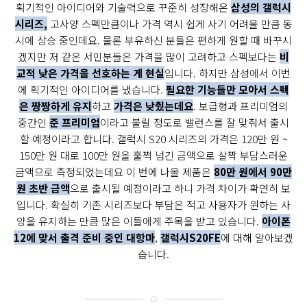
획기적인 아이디어와 기술력으로 꾸준히 성장해온
삼성의 갤럭시
시리즈,
고사양 스펙만큼이나 가격 역시 쉽게 사기 어려울 만큼 동
시에 상승 중인데요. 물론 부유하신 분들은 편하게 원할 때 바꾸시
겠지만 저 같은 서민분들은 가격을 많이 고려하고 스펙보다는
비
교적 낮은 가격을 선호하는 게 현실
입니다. 하지만 삼성에서 이번
에 획기적인 아이디어를 냈습니다.
필요한 기능들만 모아서 스펙
은 짱짱하게 유지
하고
가격은 낮췄는데요
. 보급형과 프리미엄의
중간인
준 프리미엄
이라고 불릴 정도로 밸런스를 잘 맞춰서 출시
할 예정이라고 합니다. 갤럭시 S20 시리즈의 가격은 120만 원 ~
150만 원 대로 100만 원을 훌쩍 넘긴 금액으로 살짝 부담스러운
금액으로 측정되었는데요 이 번에 나올 제품은
80만 원에서 90만
원 초반 금액
으로 출시될 예정이라고 하니 가격 차이가 확연히 보
입니다. 확실히 기존 시리즈보다 부담은 적고 사용자가 원하는 사
양을 유지하는 만큼 많은 이들에게 주목을 받고 있습니다.
아이폰
12에 맞서 출격 준비 중인 대항마
,
갤럭시S20FE
에 대해 알아보겠
습니다.
토
1
8