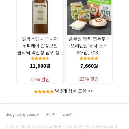
엘라스틴 시그니처
풀무원 한끼 연두부 +
두피케어 손상모발
오리엔탈 유자 소스
클리닉 약산성 샴푸 생...
6개입, 708...
11,900원
7,660원
23% 할인
45% 할인
별 5개 상품 모음 >>
designed by
apost.kr
관리자
글쓰기
이 블로그는 쿠팡 파트너스 활동으로, 실구매 시 수수료를 제공받는 콘텐츠를 포함하고 있습니다.