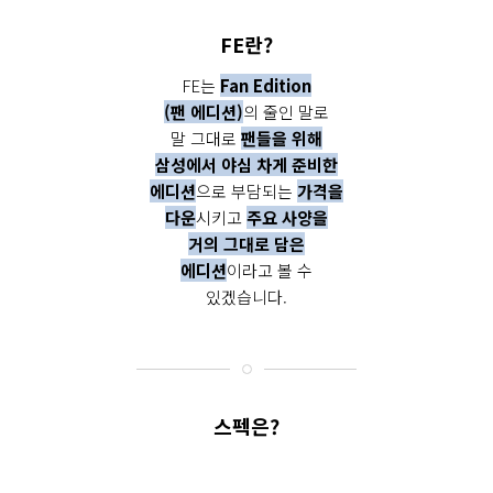
15
22
FE란?
29
FE는
Fan Edition
(팬 에디션)
의 줄인 말로
말 그대로
팬들을 위해
삼성에서 야심 차게 준비한
에디션
으로 부담되는
가격을
다운
시키고
주요 사양을
거의 그대로 담은
에디션
이라고 볼 수
있겠습니다.
스펙은?