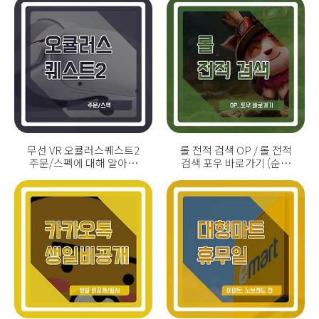
무선 VR 오큘러스퀘스트2
롤 전적 검색 OP / 롤 전적
주문/스펙에 대해 알아보
검색 포우 바로가기 (순위
자!
챔피언/승률/픽률)