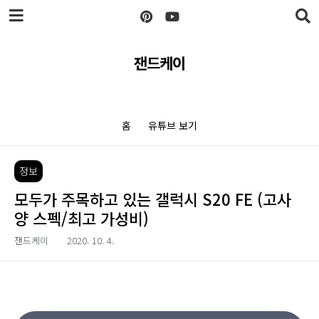
본문 바로가기
잰드케이
홈
유튜브 보기
정보
모두가 주목하고 있는 갤럭시 S20 FE (고사
양 스펙/최고 가성비)
잰드케이
2020. 10. 4.