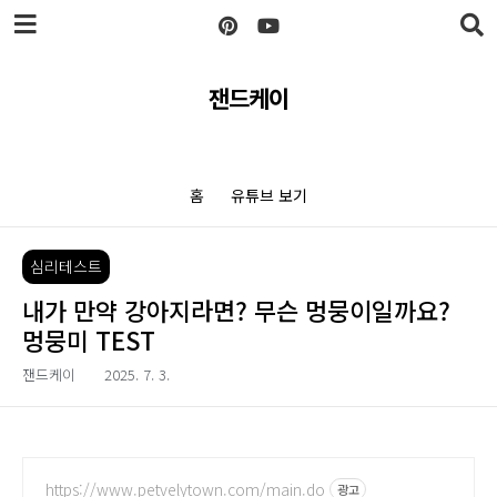
본문 바로가기
잰드케이
홈
유튜브 보기
심리테스트
내가 만약 강아지라면? 무슨 멍뭉이일까요?
멍뭉미 TEST
잰드케이
2025. 7. 3.
https://www.petvelytown.com/main.do
광고