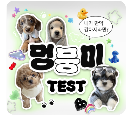
토
1
8