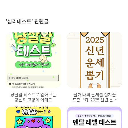
'심리테스트' 관련글
냥잘알 테스트로 알아보는
올해 나의 운세를 점쳐줄
당신의 고양이 이해도
포춘쿠키! 2025 신년 운세
뽑기