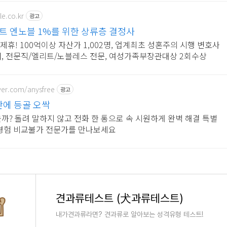
e.co.kr
광고
스트 엔노블 1%를 위한 상류층 결정사
독제휴! 100억이상 자산가 1,002명, 업계최초 성혼주의 시행 변호사
개, 전문직/엘리트/노블레스 전문, 여성가족부장관대상 2회수상
aver.com/anysfree
광고
만에 등골 오싹
까? 돌려 말하지 않고 전화 한 통으로 속 시원하게 완벽 해결 특별
 경험 비교불가 전문가를 만나보세요
견과류테스트 (犬과류테스트)
내가견과류라면? 견과류로 알아보는 성격유형 테스트!