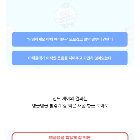
잰드 케이의 결과는
탱글탱글 빨갛게 잘 익은 새콤 향긋 토마토