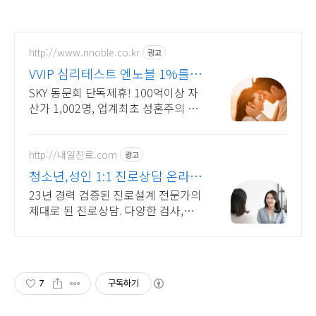
http://www.nnoble.co.kr
광고
VVIP 심리테스트 엔노블 1%를
위한 상류층 결정사
SKY 동문회 단독제휴! 100억이상 자
산가 1,002명, 업계최초 성혼주의 시
행 변호사검증 회원수 공개, 전문직/
엘리트/노블레스 전문, 여성가족부장
관대상 2회수상
http://내일진로.com
광고
청소년,성인 1:1 진로상담 온라인
화상 진로/고민상담
23년 경력 검증된 진로설계 전문가의
제대로 된 진로상담. 다양한 검사,분
석,코칭
7
구독하기