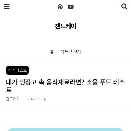
본문 바로가기
잰드케이
홈
유튜브 보기
심리테스트
내가 냉장고 속 음식재료라면? 소울 푸드 테스
트
잰드케이
2022. 1. 14.