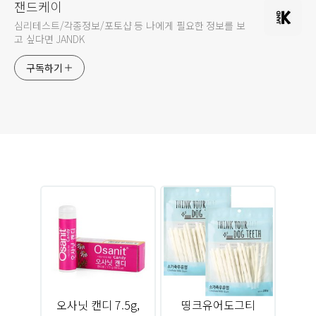
잰드케이
심리테스트/각종정보/포토샵 등 나에게 필요한 정보를 보
고 싶다면 JANDK
구독하기
오사닛 캔디 7.5g,
띵크유어도그티