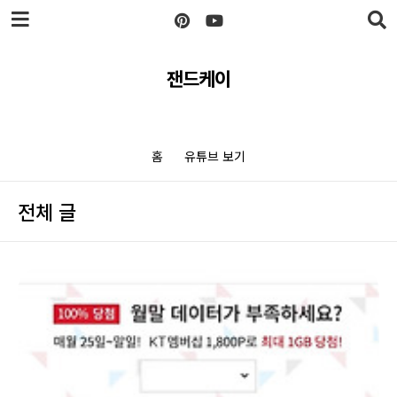
본문 바로가기
잰드케이
홈
유튜브 보기
전체 글